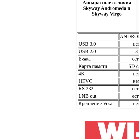
Аппаратные отличия
Skyway Andromeda и
Skyway Virgo
ANDRO
USB 3.0
не
USB 2.0
3
E-sata
ест
Карта памяти
SD c
4K
не
HEVC
не
RS 232
ест
LNB out
ест
Крепление Vesa
не